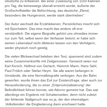
Deutsche zu kritisieren. Bei einer Zuweisung von 1150 Kalorien
pro Tag, die keineswegs überall erreicht wurde, äußerte der
Großschriftsteller die Befürchtung, das deutsche „Elend,
besonders die Hungersnot, werde stark übertrieben“.
Der Autor wechselt die Erzählebenen, Persönliches mischt sich
mit Epochalem. Das eine macht das andere oft erst
verständlich. Die eigene Biografie gehört uns ohnedies immer
nur zum Teil, selbst wenn der Verfasser betont, er habe sich
seinen Lebenslauf nicht diktieren lassen von den Verfolgern,
weder physisch noch geistig.
Die vielen Blickwechsel beleben den Text, spannend sind zudem
seine Zusammenkünfte mit Zeitgenossen. Genannt seien nur
Karl Korsch, Hellmut von Gerlach, Heinrich Mann, Hans Sahl,
Paul Frölich oder Stefan Heym. Sie alle waren befangen in
Umstände, die eine Normalbiografie verbogen. Aus der Bahn
geworfen, wurde ihnen das Exil zur Existenzfrage, aber auch zur
Herausforderung, die zu einer „Entprovinzialisierung“ der
Befindlichkeit führen konnte, wie Adorno gemeint hat. Das war
allerdings ein Ergebnis mit Schattenseiten, denn nicht zuletzt
der fehlende Stallgeruch war es ja, der den ehemaligen
‚Volksfeinden’ die Eingliederung dann erschwert hatte.