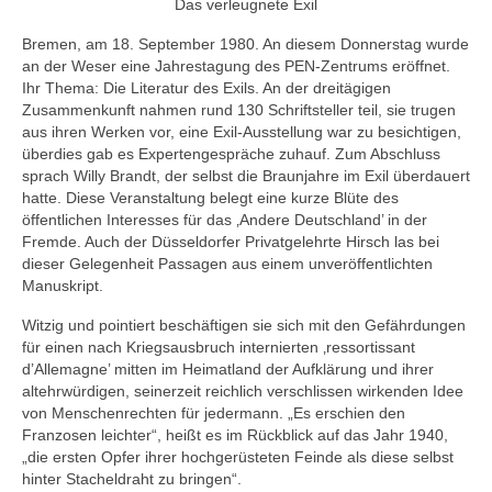
Das verleugnete Exil
Bremen, am 18. September 1980. An diesem Donnerstag wurde
an der Weser eine Jahrestagung des PEN-Zentrums eröffnet.
Ihr Thema: Die Literatur des Exils. An der dreitägigen
Zusammenkunft nahmen rund 130 Schriftsteller teil, sie trugen
aus ihren Werken vor, eine Exil-Ausstellung war zu besichtigen,
überdies gab es Expertengespräche zuhauf. Zum Abschluss
sprach Willy Brandt, der selbst die Braunjahre im Exil überdauert
hatte. Diese Veranstaltung belegt eine kurze Blüte des
öffentlichen Interesses für das ‚Andere Deutschland’ in der
Fremde. Auch der Düsseldorfer Privatge­lehrte Hirsch las bei
dieser Gelegenheit Passagen aus einem unveröffentlichten
Manuskript.
Witzig und pointiert beschäftigen sie sich mit den Gefährdungen
für einen nach Kriegsausbruch internierten ‚ressortissant
d’Allemagne’ mitten im Heimatland der Aufklärung und ihrer
altehrwürdigen, seinerzeit reichlich verschlissen wirkenden Idee
von Menschenrechten für jedermann. „Es erschien den
Franzosen leichter“, heißt es im Rückblick auf das Jahr 1940,
„die ersten Opfer ihrer hochgerüsteten Feinde als diese selbst
hinter Stacheldraht zu bringen“.