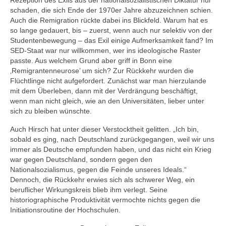
Rezeption des Exils aus der nationalsozialistischen Diktatur nur
schaden, die sich Ende der 1970er Jahre abzuzeichnen schien.
Auch die Remigration rückte dabei ins Blickfeld. Warum hat es
so lange gedauert, bis – zuerst, wenn auch nur selektiv von der
Studentenbewegung – das Exil einige Aufmerksamkeit fand? Im
SED-Staat war nur willkommen, wer ins ideologische Raster
passte. Aus welchem Grund aber griff in Bonn eine
‚Remigrantenneurose’ um sich? Zur Rückkehr wurden die
Flüchtlinge nicht aufgefordert. Zunächst war man hierzulande
mit dem Überleben, dann mit der Verdrängung beschäftigt,
wenn man nicht gleich, wie an den Universitäten, lieber unter
sich zu bleiben wünschte.
Auch Hirsch hat unter dieser Verstocktheit gelitten. „Ich bin,
sobald es ging, nach Deutschland zurückgegangen, weil wir uns
immer als Deutsche empfunden haben, und das nicht ein Krieg
war gegen Deutschland, sondern gegen den
Nationalsozialismus, gegen die Feinde unseres Ideals.“
Dennoch, die Rückkehr erwies sich als schwerer Weg, ein
beruflicher Wirkungskreis blieb ihm verlegt. Seine
historiographische Produktivität vermochte nichts gegen die
Initiationsroutine der Hochschulen.