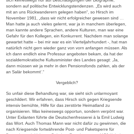
sich keineswegs nur auf Beschädigungen der Biographie,
sondern auf politische Entwicklungstendenzen. „Es wird auch
mit an uns Rückwanderern gelegen haben“, so Hirsch im
November 1981, „dass wir nicht erfolgreicher gewesen sind …
Man hatte ja auch vieles gelernt, war ja in manchem überlegen,
man kannte andere Sprachen, andere Kulturen, man war eine
Gefahr für den Kollegen, ein Konkurrent. Nachdem man solange
gewartet hatte – bei mir war es ein Vierteljahrhundert -, hat man
natürlich nicht gern wieder ganz von vorn anfangen müssen. Als
ich dann endlich eine Professur angeboten bekam, da hat der
sozialdemokratische Kultusminister des Landes gesagt: ‚Ja,
dann müssen wir ja mehr in den Pensionsfonds zahlen, als der
an Salär bekommt‘.“
Vergeblich?
So unfair diese Behandlung war, sie sieht sich unlarmoyant
geschildert. Wir erfahren, dass Hirsch sich gegen Kriegsende
intensiv bemühte, Hilfe für das zerstörte Heimatland zu
organisieren. Was keineswegs opportun, sondern verpönt war.
Unter Exilanten führte die Deutschenfresserei à la Emil Ludwig
das Wort. Auch Thomas Mann war nicht dafür zu gewinnen, die
nach Kriegsende fortwährende Post- und Paketsperre für