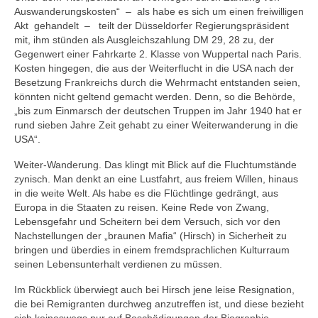
Auswanderungskosten“ – als habe es sich um einen freiwilligen
Akt gehandelt – teilt der Düsseldorfer Regierungspräsident
mit, ihm stünden als Ausgleichszahlung DM 29, 28 zu, der
Gegenwert einer Fahrkarte 2. Klasse von Wuppertal nach Paris.
Kosten hingegen, die aus der Weiterflucht in die USA nach der
Besetzung Frankreichs durch die Wehrmacht entstanden seien,
könnten nicht geltend gemacht werden. Denn, so die Behörde,
„bis zum Einmarsch der deutschen Truppen im Jahr 1940 hat er
rund sieben Jahre Zeit gehabt zu einer Weiterwanderung in die
USA“.
Weiter-Wanderung. Das klingt mit Blick auf die Fluchtumstände
zynisch. Man denkt an eine Lust­fahrt, aus freiem Willen, hinaus
in die weite Welt. Als habe es die Flüchtlinge gedrängt, aus
Europa in die Staaten zu reisen. Keine Rede von Zwang,
Lebensgefahr und Scheitern bei dem Versuch, sich vor den
Nachstellungen der „braunen Mafia“ (Hirsch) in Sicherheit zu
bringen und überdies in einem fremdsprachlichen Kulturraum
seinen Lebensunterhalt verdienen zu müssen.
Im Rückblick überwiegt auch bei Hirsch jene leise Resignation,
die bei Remigranten durchweg anzutreffen ist, und diese bezieht