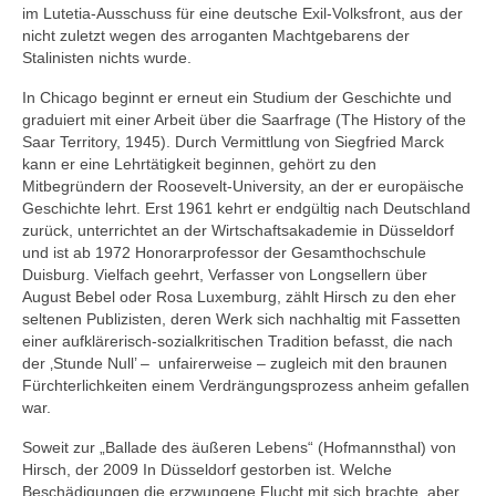
im Lutetia-Ausschuss für eine deutsche Exil-Volksfront, aus der
nicht zuletzt wegen des arroganten Machtgebarens der
Stalinisten nichts wurde.
In Chicago beginnt er erneut ein Studium der Geschichte und
graduiert mit ei­ner Arbeit über die Saarfrage (The History of the
Saar Territory, 1945). Durch Vermittlung von Siegfried Marck
kann er eine Lehrtätigkeit beginnen, gehört zu den
Mitbegründern der Roosevelt-University, an der er europäische
Geschichte lehrt. Erst 1961 kehrt er endgültig nach Deutschland
zurück, unterrichtet an der Wirtschaftsakademie in Düsseldorf
und ist ab 1972 Honorarprofessor der Gesamthochschule
Duisburg. Vielfach geehrt, Verfasser von Longsellern über
August Bebel oder Rosa Luxemburg, zählt Hirsch zu den eher
seltenen Publizisten, deren Werk sich nachhaltig mit Fassetten
einer aufklärerisch-sozialkritischen Tradition befasst, die nach
der ‚Stunde Null’ – unfairerweise – zugleich mit den braunen
Fürchterlichkeiten einem Verdrängungsprozess anheim gefallen
war.
Soweit zur „Ballade des äußeren Lebens“ (Hofmannsthal) von
Hirsch, der 2009 In Düsseldorf gestorben ist. Welche
Beschädigungen die erzwungene Flucht mit sich brachte, aber