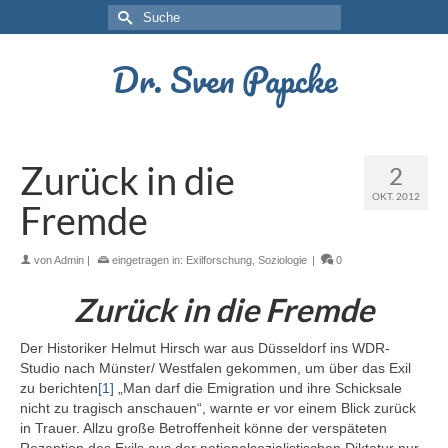
Suche
nach:
Dr. Sven Papcke
Zurück in die
2
OKT. 2012
Fremde
von
Admin
|
eingetragen in:
Exilforschung
,
Soziologie
|
0
Zurück in die Fremde
Der Historiker Helmut Hirsch war aus Düsseldorf ins WDR-
Studio nach Münster/ Westfalen gekommen, um über das Exil
zu berichten
[1]
„Man darf die Emigration und ihre Schicksale
nicht zu tragisch anschauen“, warnte er vor einem Blick zurück
in Trauer. Allzu große Betroffenheit könne der verspäteten