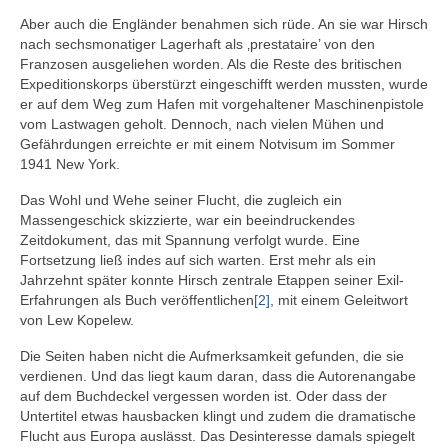
Aber auch die Engländer benahmen sich rüde. An sie war Hirsch
nach sechsmonatiger Lagerhaft als ‚prestataire’ von den
Franzosen ausgeliehen worden. Als die Reste des britischen
Expeditionskorps überstürzt eingeschifft werden mussten, wurde
er auf dem Weg zum Hafen mit vorgehaltener Maschinenpistole
vom Lastwagen geholt. Dennoch, nach vielen Mühen und
Gefährdungen erreichte er mit einem Notvisum im Sommer
1941 New York.
Das Wohl und Wehe seiner Flucht, die zugleich ein
Massengeschick skizzierte, war ein beeindruckendes
Zeitdokument, das mit Spannung verfolgt wurde. Eine
Fortsetzung ließ indes auf sich warten. Erst mehr als ein
Jahrzehnt später konnte Hirsch zentrale Etappen seiner Exil-
Erfahrungen als Buch veröf­fentlichen
[2]
, mit einem Geleitwort
von Lew Kope­lew.
Die Seiten haben nicht die Aufmerksamkeit gefunden, die sie
verdienen. Und das liegt kaum daran, dass die Autorenangabe
auf dem Buchdeckel vergessen worden ist. Oder dass der
Untertitel etwas hausbacken klingt und zudem die dramatische
Flucht aus Eu­ropa auslässt. Das Desinteresse damals spiegelt