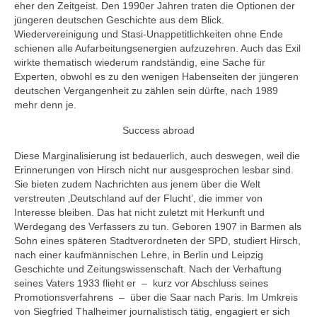
eher den Zeitgeist. Den 1990er Jahren traten die Optionen der
jüngeren deutschen Geschichte aus dem Blick.
Wiedervereinigung und Stasi-Unappetitlichkeiten ohne Ende
schienen alle Aufarbeitungsenergien aufzuzehren. Auch das Exil
wirkte thematisch wiederum randständig, eine Sache für
Experten, obwohl es zu den wenigen Habenseiten der jüngeren
deutschen Vergangenheit zu zählen sein dürfte, nach 1989
mehr denn je.
Success abroad
Diese Marginalisierung ist bedauerlich, auch deswegen, weil die
Erinnerungen von Hirsch nicht nur ausgesprochen lesbar sind.
Sie bieten zudem Nachrichten aus jenem über die Welt
verstreuten ‚Deutschland auf der Flucht’, die immer von
Interesse bleiben. Das hat nicht zuletzt mit Herkunft und
Werdegang des Verfassers zu tun. Geboren 1907 in Barmen als
Sohn eines späteren Stadtverordneten der SPD, studiert Hirsch,
nach einer kaufmännischen Lehre, in Berlin und Leipzig
Geschichte und Zeitungswissenschaft. Nach der Verhaftung
seines Vaters 1933 flieht er – kurz vor Abschluss seines
Promotionsverfahrens – über die Saar nach Paris. Im Umkreis
von Siegfried Thalheimer journalistisch tätig, engagiert er sich