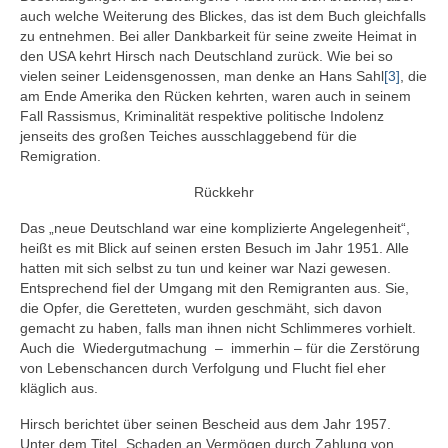
auch welche Weiterung des Blickes, das ist dem Buch gleichfalls
zu entnehmen. Bei aller Dankbarkeit für seine zweite Heimat in
den USA kehrt Hirsch nach Deutschland zurück. Wie bei so
vielen seiner Leidensgenossen, man denke an Hans Sahl
[3]
, die
am Ende Amerika den Rücken kehrten, waren auch in seinem
Fall Rassismus, Kriminalität respektive politische Indolenz
jenseits des großen Teiches ausschlaggebend für die
Remigration.
Rückkehr
Das „neue Deutschland war eine komplizierte Angelegenheit“,
heißt es mit Blick auf seinen ersten Besuch im Jahr 1951. Alle
hatten mit sich selbst zu tun und keiner war Nazi gewesen.
Entsprechend fiel der Umgang mit den Remigranten aus. Sie,
die Opfer, die Geretteten, wurden geschmäht, sich davon
gemacht zu haben, falls man ihnen nicht Schlimmeres vorhielt.
Auch die Wiedergutmachung – immerhin – für die Zerstörung
von Lebenschancen durch Ver­folgung und Flucht fiel eher
kläglich aus.
Hirsch berichtet über seinen Bescheid aus dem Jahr 1957.
Unter dem Titel „Schaden an Vermögen durch Zahlung von