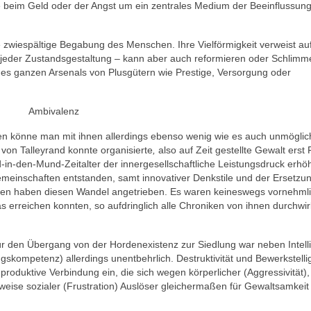
 beim Geld oder der Angst um ein zentrales Medium der Beeinflussun
ne zwiespältige Begabung des Menschen. Ihre Vielförmigkeit verweist au
tor jeder Zustandsgestaltung – kann aber auch reformieren oder Schlimm
ines ganzen Arsenals von Plusgütern wie Prestige, Versorgung oder
Ambivalenz
eiten könne man mit ihnen allerdings ebenso wenig wie es auch unmöglich
von Talleyrand konnte organisierte
,
also auf Zeit gestellte Gewalt erst
in-den-Mund-Zeitalter der innergesellschaftliche Leistungsdruck erhöh
meinschaften entstanden, samt innovativer Denkstile und der Ersetzu
isen haben diesen Wandel angetrieben. Es waren keineswegs vornehml
s erreichen konnten, so aufdringlich alle Chroniken von ihnen durchwir
r den Übergang von der Hordenexistenz zur Siedlung war neben Intell
skompetenz) allerdings unentbehrlich. Destruktivität und Bewerkstell
produktive Verbindung ein, die sich wegen körperlicher (Aggressivität),
gsweise sozialer (Frustration) Auslöser gleichermaßen für Gewaltsamkeit