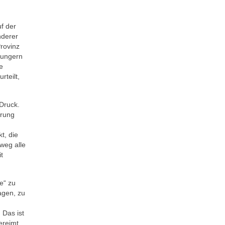
uf der
nderer
Provinz
 ungern
e
rteilt,
Druck.
erung
t, die
weg alle
t
e“ zu
agen, zu
]
Das ist
ereimt.