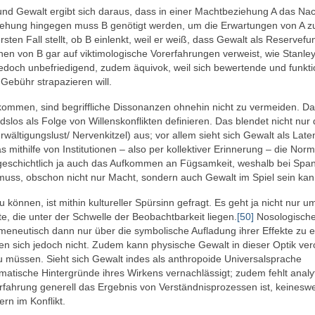
nd Gewalt ergibt sich daraus, dass in einer Machtbeziehung A das N
iehung hingegen muss B genötigt werden, um die Erwartungen von A z
rsten Fall stellt, ob B einlenkt, weil er weiß, dass Gewalt als Reservefu
en von B gar auf viktimologische Vorerfahrungen verweist, wie Stanle
edoch unbefriedigend, zudem äquivok, weil sich bewertende und funkti
Gebühr strapazieren will.
kommen, sind begriffliche Dissonanzen ohnehin nicht zu vermeiden. D
dslos als Folge von Willenskonflikten definieren. Das blendet nicht nur
ältigungslust/ Nervenkitzel) aus; vor allem sieht sich Gewalt als Late
thilfe von Institutionen – also per kollektiver Erinnerung – die Norma
mgeschichtlich ja auch das Aufkommen an Fügsamkeit, weshalb bei Sp
 muss, obschon nicht nur Macht, sondern auch Gewalt im Spiel sein kan
önnen, ist mithin kultureller Spürsinn gefragt. Es geht ja nicht nur u
, die unter der Schwelle der Beobachtbarkeit liegen.
[50]
Nosologische
meneutisch dann nur über die symbolische Aufladung ihrer Effekte zu e
 sich jedoch nicht. Zudem kann physische Gewalt in dieser Optik vero
zu müssen. Sieht sich Gewalt indes als anthropoide Universalsprache
omatische Hintergründe ihres Wirkens vernachlässigt; zudem fehlt analy
rfahrung generell das Ergebnis von Verständnisprozessen ist, keinesw
rn im Konflikt.