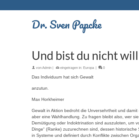
Dr. Sven Papcke
Und bist du nicht wil
von
Admin
|
eingetragen in:
Europa
|
0
Das Individuum hat sich Gewalt
anzutun.
Max Horkheimer
Gewalt in Aktion bedroht die Unversehrtheit und damit 
aber eine Wahlhandlung. Zu fragen bleibt also, wer s
Demütigung oder Indoktrination sind auszuloten, um vo
Dinge“ (Ranke) zuzurechnen sind, dessen historische
in Systeme und definiert durch Konflikte zwischen Org