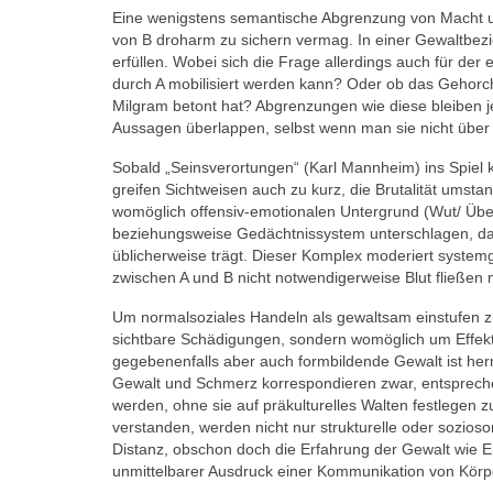
Eine wenigstens semantische Abgrenzung von Macht u
von B droharm zu sichern vermag. In einer Gewaltbez
erfüllen. Wobei sich die Frage allerdings auch für der e
durch A mobilisiert werden kann? Oder ob das Gehorch
Milgram betont hat? Abgrenzungen wie diese bleiben j
Aussagen überlappen, selbst wenn man sie nicht über 
Sobald „Seinsverortungen“ (Karl Mannheim) ins Spiel 
greifen Sichtweisen auch zu kurz, die Brutalität umstan
womöglich offensiv-emotionalen Untergrund (Wut/ Überw
beziehungsweise Gedächtnissystem unterschlagen, das mi
üblicherweise trägt. Dieser Komplex moderiert syste
zwischen A und B nicht notwendigerweise Blut fließen
Um normalsoziales Handeln als gewaltsam einstufen zu k
sichtbare Schädigungen, sondern womöglich um Effekte
gegebenenfalls aber auch formbildende Gewalt ist her
Gewalt und Schmerz korrespondieren zwar, entsprechen
werden, ohne sie auf präkulturelles Walten festlegen 
verstanden, werden nicht nur strukturelle oder sozios
Distanz, obschon doch die Erfahrung der Gewalt wie E
unmittelbarer Ausdruck einer Kommunikation von Körpe