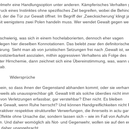
vielmehr eine Handlungsoption unter anderen. Kämpferisches Verhalten g
uck eines Instinktes ohne spezifisches Ziel begreifen, wobei die Behi
, der die Tür zur Gewalt öffnet. Im Begriff der ‚Zwecksicherung’ klingt 
mit wenigstens zwei Polen handeln muss. Wer wendet Gewalt gegen we
 schwierig, was sich in einem hochelaborierten, dennoch eher vagen
legen hier dieselben Konnotationen. Das belebt zwar den definitorisch
rung. Sieht man ab von juristischen Setzungen frei nach ‚Gewalt ist, w
stizierbarkeit asozialen, mithin aggressiven Verhaltens als Folge des
er Hirnchemie, dann zeichnet sich eine Übereinstimmung, was, wann 
 ab.
Widersprüche
emein, so dass ihnen der Gegenstand abhanden kommt; oder sie verhar
ils als unaussprechbar gilt. Gewalt tritt als solche überdies nicht im
 von Verletzungen erfassbar, gar verstehbar? Eher nicht. Es bleiben
ine Gewalt, wenn Ruhe herrscht? Und können Handgreiflichkeiten nicht 
ktiver respektive struktureller Verwerfungen, die ihrerseits in actu gar
Effekte ohne Ursache dar, sondern lassen sich – wie im Fall von Aufruhr
n. Und daher womöglich als Not- und Gegenwehr, wollen sie auf den e
d daher unangebracht.