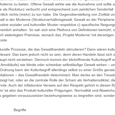
derne zu bieten. Offene Gewalt wirkte wie die Ausnahme und sollte a
de als Rücksturz verbucht und entsprechend zum peinlichen Sonderfall
ich nichts (mehr) zu tun habe. Die Gegenüberstellung von Zivilität u
alt in der Moderne (Strukturverhältnisgewalt, Gewalt an der Peripherie 
utine sozialer und kultureller Muster respektive c) spezifische Neigung
nlich anhaften. So sah sich eine Plethora von Definitionen bemüht; s
ich widerlegten Prämisse, wonach das ‚Projekt Moderne’ mit derartigen
sste.
turelle Prozesse, die das Gewalthandeln stimulieren? Dann wären kultu
elevant. Das kann jedoch nicht so sein, denn deren Handeln lässt sich 
pt nicht verstehen. Dennoch kommt der blicköffnende Kulturbegriff er
Amokläufe) wie blinde oder scheinbar selbstläufige Gewalt wirken – u
r Ordnung kann der Kulturbegriff allerdings selbst zu einer Größe gerate
ussfaktoren – das Gewalthandeln determiniert: Man denke an den Treue
eigt hat, oder an die zentrale Rolle der Scham als Verhaltensdiktat, d
nnte. Auch der inflationäre Verweis auf den Respekt gehört in diesen 
 ist also das Produkt kultureller Prägungen. Normalität und Abweich
ls gegeben vorauszusetzen beziehungsweise zu begreifen sind, sonder
Begriffe