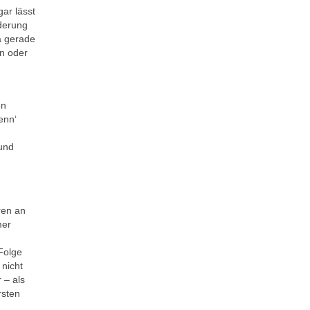
ar lässt
nderung
ja gerade
n oder
en
enn‘
und
ren an
mer
Folge
 nicht
 – als
rsten