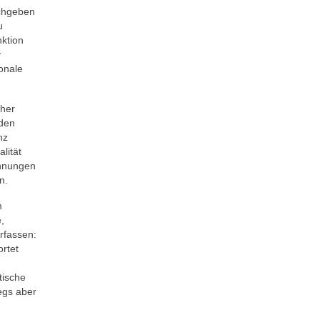
achgeben
u
nktion
y
onale
aher
 den
nz
lität
annungen
n.
m
,
rfassen:
rtet
tische
egs aber