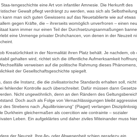
 Staa-tengeschichte eine Art von infantiler Amnesie. Die Herkunft des
oristischer Gewalt pflegt verdrängt zu werden, was sich als Selbstheilung
n kann man sich guten Gewissens auf das Neuetablierte wie auf etwas
allem gegen Kräfte, die – ihrerseits womöglich unverfroren – einen ne
Staat kann immer nur einen Teil der Durchsetzungsanmaßungen banne
rlebt eine Unmenge privater Drohchancen, von denen in der Neuzeit ni
cheint.
 ob Kreatürlichkeit in der Normalität ihren Platz behält. Je nachdem, ob 
abil gehalten wird, richtet sich die öffentliche Aufmerksamkeit hoffnun
tige Wechselfälle verweisen auf die politische Rahmung dieses Phänomens
chkeit der Gesellschaftsgeschichte spiegelt.
dass die Instanz, die die zivilisatorische Standards erhalten soll, nicht
e bei fehlender Kontrolle auch überschreitet. Dafür müssen dann Gesetz
 werden. Nicht ungewöhnlich, denn an den Rändern des Geltungsbereic
tstand. Doch auch als Folge von Vernachlässigungen bleibt aggressiv
 des Strebens nach „Äquilibrisierung“ (Piaget) verlangen Disziplinlosig
e Durkheim gleichermaßen als coercition wie contrainte – sozialer
ivaten Leben. Ein aufgeklärtes und daher ziviles Miteinander muss hie
dere der Neuzeit. Ihre An- oder Abwesenheit schien geradezu ein