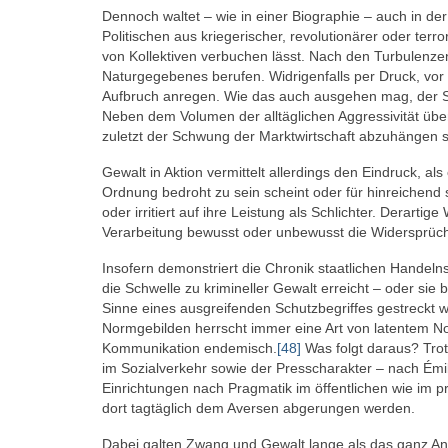
Dennoch waltet – wie in einer Biographie – auch in der
Politischen aus kriegerischer, revolutionärer oder terr
von Kollektiven verbuchen lässt. Nach den Turbulenze
Naturgegebenes berufen. Widrigenfalls per Druck, vor 
Aufbruch anregen. Wie das auch ausgehen mag, der 
Neben dem Volumen der alltäglichen Aggressivität übe
zuletzt der Schwung der Marktwirtschaft abzuhängen s
Gewalt in Aktion vermittelt allerdings den Eindruck, als
Ordnung bedroht zu sein scheint oder für hinreichend st
oder irritiert auf ihre Leistung als Schlichter. Derar
Verarbeitung bewusst oder unbewusst die Widersprüchli
Insofern demonstriert die Chronik staatlichen Handelns, 
die Schwelle zu krimineller Gewalt erreicht – oder si
Sinne eines ausgreifenden Schutzbegriffes gestreckt
Normgebilden herrscht immer eine Art von latentem No
Kommunikation endemisch.
[48]
Was folgt daraus? Trotz
im Sozialverkehr sowie der Presscharakter – nach Émil
Einrichtungen nach Pragmatik im öffentlichen wie im pr
dort tagtäglich dem Aversen abgerungen werden.
Dabei galten Zwang und Gewalt lange als das ganz An