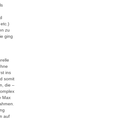
ls
nd
etc.)
en zu
ie ging
relle
ohne
st ins
nd somit
n, die –
komplex
ie Max
Rahmen.
ung
n auf