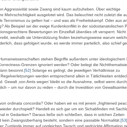
n Aggressivität sowie Zwang sind kaum aufzuheben. Über wichtige
 Mehrschichtigkeit ausgelotet wird. Das beleuchtet nicht zuletzt die a
als Terrorismus zu gelten hat – und was als Freiheitskampf. Oder aus a
g? Als Beispiel sei der ewige Kurdenkonflikt in der südostanatolischen 
ionsgerechtere Bewertungen im Einzelfall überdies oft versperrt. Nicht
treibt, weshalb sie Unterstützung finden beziehungsweise warum welch
rlich, dass gefolgert wurde, es werde immer parteilich, also schief geu
en Humanwissenschaften stehen Begriffe außerdem unter ideologischem 
orrectness-Grenzen ignoriert werden? Oder belegt die Nichtthematisi
dann besonnt.
[52]
Solange es gelingt, die jeweiligen Verhältnisse zu
. Regelverletzungen werden entsprechend allein in Tätlichkeiten entdeck
nd. Gewalt ‚von Amts wegen’ bleibt so die Ausnahme, selbst wenn durch
ich – um nur davon zu reden – durch die Investition von Gewaltsamkei
h von ordinata concordia? Oder haben wir es mit jenem „frightened peac
eder durchspielt? Handelt es sich gar um ein Sichabfinden mit Sachl
nmal in Gedanken? Daraus ließe sich schließen, dass in solchen Zeiten
alt kein Zwangsüberhang besteht, sondern eine passable Normalität.
[53
ae der Zustände immer auf ungleichen Tausch und gedrückte Affirmation g