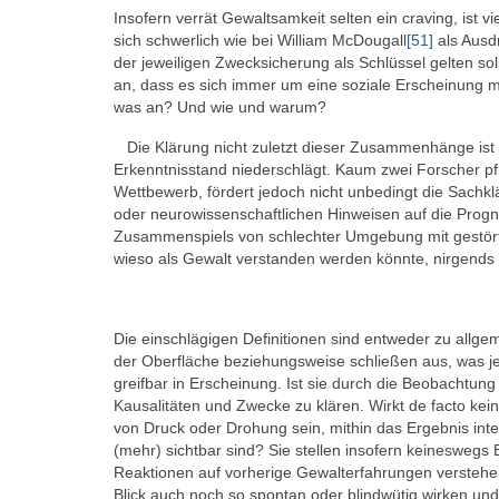
Insofern verrät Gewaltsamkeit selten ein craving, ist 
sich schwerlich wie bei William McDougall
[51]
als Ausdr
der jeweiligen Zwecksicherung als Schlüssel gelten soll
an, dass es sich immer um eine soziale Erscheinung 
was an? Und wie und warum?
Die Klärung nicht zuletzt dieser Zusammenhänge ist
Erkenntnisstand niederschlägt. Kaum zwei Forscher pf
Wettbewerb, fördert jedoch nicht unbedingt die Sachklä
oder neurowissenschaftlichen Hinweisen auf die Progno
Zusammenspiels von schlechter Umgebung mit gestört
wieso als Gewalt verstanden werden könnte, nirgends
Die einschlägigen Definitionen sind entweder zu allg
der Oberfläche beziehungsweise schließen aus, was jewe
greifbar in Erscheinung. Ist sie durch die Beobachtung
Kausalitäten und Zwecke zu klären. Wirkt de facto ke
von Druck oder Drohung sein, mithin das Ergebnis intera
(mehr) sichtbar sind? Sie stellen insofern keineswegs 
Reaktionen auf vorherige Gewalterfahrungen verstehe
Blick auch noch so spontan oder blindwütig wirken un