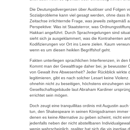
Die Deutungsdivergenzen über Auslöser und Folgen vo
Sozialprobleme kann viel gesagt werden, ohne dass ihre
Zeitachse irrlichternde Frage, was jeweils zeitgemäß 
Perspektive: Was ist Staatsterror, was Ordnungsstiftun
Hakkari angeführt. Durch Sprachregelungen sind situat
sieht sich ja ausgeklammert, was die Kontrahenten an
Kodifizierungen vor Ort ins Leere zielen. Kaum verwunde
wenn es um diesen heiklen Begriffshof geht.
Fakten unterliegen sprachlichen Interferenzen, in d
Kommt man der Gewaltfrage daher bei, je bewusster C
von Gewalt ihre Abwesenheit? Jeder Rückblick wirkte 
legitimieren, gibt es nach solcher Lesart keine Violenz
ohnehin nicht zu beseitigen, höchstens einzuhegen si
Gesellschaftsgebäude laut Abraham Kardiner ursprüngl
errichtet sein mögen.
Doch zeugt eine tranquillitas ordinis mit Augustin auc
tun, den Shakespeare in seinen Königsdramen immer wi
denen es keine Alternative zu geben scheint, nicht ei
jedenfalls neben der nicht abstellbaren Individualgew
wenig wahrscheinlich, realiter hat sich die vis inerti