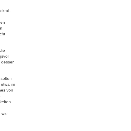
skraft
uen
n.
cht
die
gsvoll
, dessen
 selten
e etwa im
hes von
e
keiten
r wie