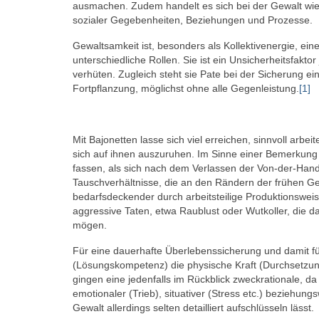
ausmachen. Zudem handelt es sich bei der Gewalt wie
sozialer Gegebenheiten, Beziehungen und Prozesse.
Gewaltsamkeit ist, besonders als Kollektivenergie, ei
unterschiedliche Rollen. Sie ist ein Unsicherheitsfak
verhüten. Zugleich steht sie Pate bei der Sicherung e
Fortpflanzung, möglichst ohne alle Gegenleistung.
[1]
Mit Bajonetten lasse sich viel erreichen, sinnvoll arb
sich auf ihnen auszuruhen. Im Sinne einer Bemerkung 
fassen, als sich nach dem Verlassen der Von-der-Hand-
Tauschverhältnisse, die an den Rändern der frühen Ge
bedarfsdeckender durch arbeitsteilige Produktionswe
aggressive Taten, etwa Raublust oder Wutkoller, die da
mögen.
Für eine dauerhafte Überlebenssicherung und damit fü
(Lösungskompetenz) die physische Kraft (Durchsetzung
gingen eine jedenfalls im Rückblick zweckrationale, da 
emotionaler (Trieb), situativer (Stress etc.) beziehun
Gewalt allerdings selten detailliert aufschlüsseln lässt.