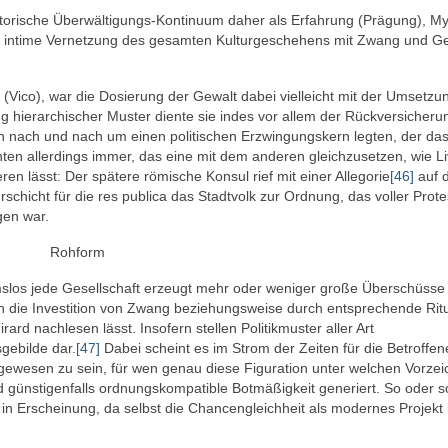
istorische Überwältigungs-Kontinuum daher als Erfahrung (Prägung), My
die intime Vernetzung des gesamten Kulturgeschehens mit Zwang und G
 (Vico), war die Dosierung der Gewalt dabei vielleicht mit der Umsetzu
g hierarchischer Muster diente sie indes vor allem der Rückversicheru
h nach und nach um einen politischen Erzwingungskern legten, der da
ten allerdings immer, das eine mit dem anderen gleichzusetzen, wie Li
eren lässt: Der spätere römische Konsul rief mit einer Allegorie
[46]
auf 
hicht für die res publica das Stadtvolk zur Ordnung, das voller Prote
gen war.
Rohform
slos jede Gesellschaft erzeugt mehr oder weniger große Überschüsse
 die Investition von Zwang beziehungsweise durch entsprechende Rit
rd nachlesen lässt. Insofern stellen Politikmuster aller Art
gebilde dar.
[47]
Dabei scheint es im Strom der Zeiten für die Betroffen
vant gewesen zu sein, für wen genau diese Figuration unter welchen Vorze
 und günstigenfalls ordnungskompatible Botmäßigkeit generiert. So oder so 
ng in Erscheinung, da selbst die Chancengleichheit als modernes Projek