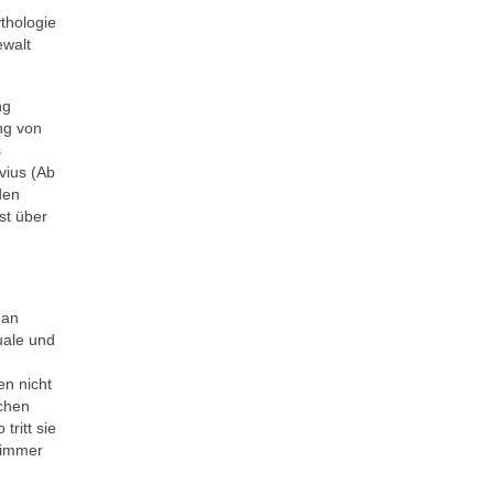
thologie
ewalt
ng
ng von
s
vius (Ab
den
st über
 an
uale und
en nicht
ichen
tritt sie
t immer