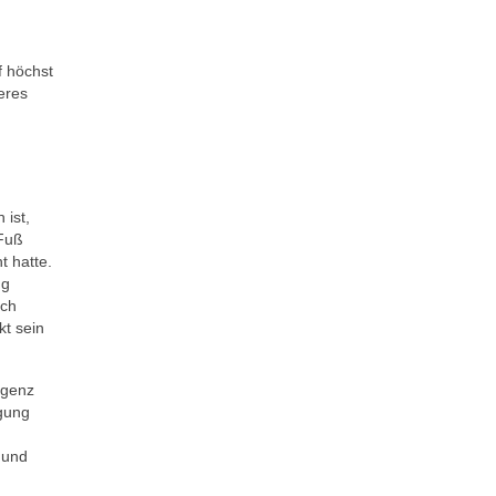
g
f höchst
eres
 ist,
 Fuß
t hatte.
ng
ich
kt sein
igenz
igung
 und