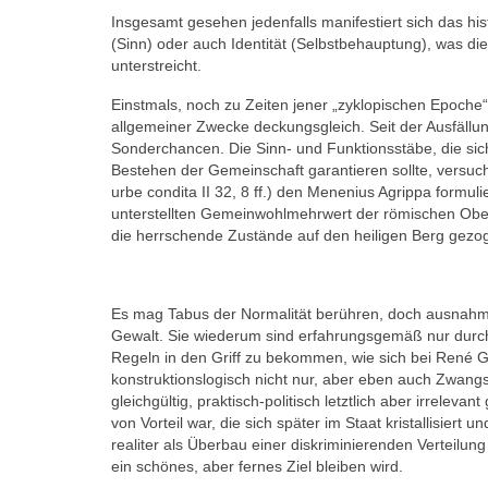
Insgesamt gesehen jedenfalls manifestiert sich das h
(Sinn) oder auch Identität (Selbstbehauptung), was 
unterstreicht.
Einstmals, noch zu Zeiten jener „zyklopischen Epoche“
allgemeiner Zwecke deckungsgleich. Seit der Ausfällun
Sonderchancen. Die Sinn- und Funktionsstäbe, die sic
Bestehen der Gemeinschaft garantieren sollte, versuch
urbe condita II 32, 8 ff.) den Menenius Agrippa formuli
unterstellten Gemeinwohlmehrwert der römischen Obersc
die herrschende Zustände auf den heiligen Berg gezo
Es mag Tabus der Normalität berühren, doch ausnahm
Gewalt. Sie wiederum sind erfahrungsgemäß nur durch
Regeln in den Griff zu bekommen, wie sich bei René Gira
konstruktionslogisch nicht nur, aber eben auch Zwangs
gleichgültig, praktisch-politisch letztlich aber irrele
von Vorteil war, die sich später im Staat kristallisiert
realiter als Überbau einer diskriminierenden Verteilu
ein schönes, aber fernes Ziel bleiben wird.