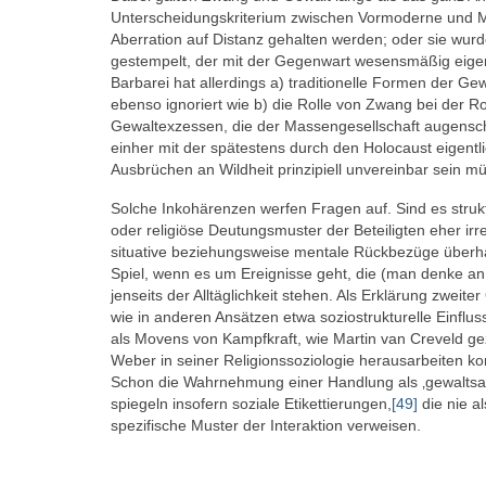
Unterscheidungskriterium zwischen Vormoderne und Mo
Aberration auf Distanz gehalten werden; oder sie wur
gestempelt, der mit der Gegenwart wesensmäßig eigentl
Barbarei hat allerdings a) traditionelle Formen der Gew
ebenso ignoriert wie b) die Rolle von Zwang bei der Ro
Gewaltexzessen, die der Massengesellschaft augenschei
einher mit der spätestens durch den Holocaust eigentl
Ausbrüchen an Wildheit prinzipiell unvereinbar sein mü
Solche Inkohärenzen werfen Fragen auf. Sind es struk
oder religiöse Deutungsmuster der Beteiligten eher irr
situative beziehungsweise mentale Rückbezüge überhau
Spiel, wenn es um Ereignisse geht, die (man denke an 
jenseits der Alltäglichkeit stehen. Als Erklärung zweite
wie in anderen Ansätzen etwa soziostrukturelle Einfl
als Movens von Kampfkraft, wie Martin van Creveld gez
Weber in seiner Religionssoziologie herausarbeiten ko
Schon die Wahrnehmung einer Handlung als ‚gewaltsam’
spiegeln insofern soziale Etikettierungen,
[49]
die nie a
spezifische Muster der Interaktion verweisen.